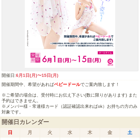
開催日:
6月1日(月)〜15日(月)
開催期間中、希望があれば
ベビードール
でご案内致します！
※ご希望の場合は、受付時にお伝え下さい(数に限りがあります) また
予約はできません。
※メンバー様・常連様カード（認証確認出来ればok）お持ちの方のみ
対象です。
開催日カレンダー
日
月
火
水
木
金
土