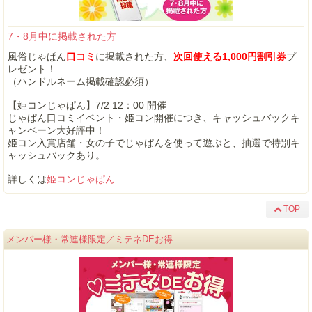
7・8月中に掲載された方
風俗じゃぱん
口コミ
に掲載された方、
次回使える1,000円割引券
プ
レゼント！
（ハンドルネーム掲載確認必須）
【姫コンじゃぱん】7/2 12：00 開催
じゃぱん口コミイベント・姫コン開催につき、キャッシュバックキ
ャンペーン大好評中！
姫コン入賞店舗・女の子でじゃぱんを使って遊ぶと、抽選で特別キ
ャッシュバックあり。
詳しくは
姫コンじゃぱん
TOP
メンバー様・常連様限定／ミテネDEお得