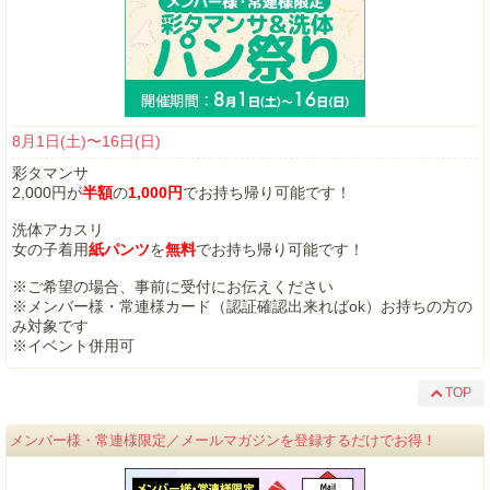
8月1日(土)〜16日(日)
彩タマンサ
2,000円が
半額
の
1,000円
でお持ち帰り可能です！
洗体アカスリ
女の子着用
紙パンツ
を
無料
でお持ち帰り可能です！
※ご希望の場合、事前に受付にお伝えください
※メンバー様・常連様カード（認証確認出来ればok）お持ちの方の
み対象です
※イベント併用可
TOP
メンバー様・常連様限定／メールマガジンを登録するだけでお得！