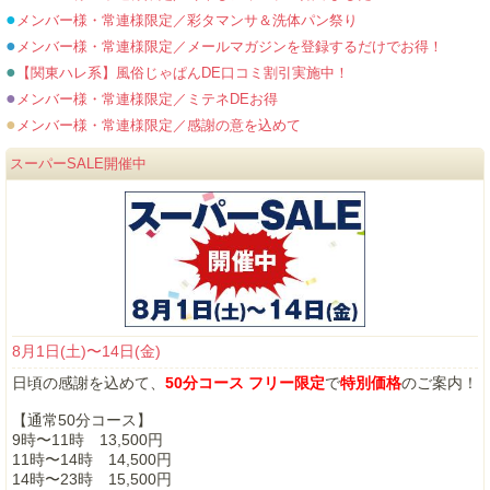
●
メンバー様・常連様限定／彩タマンサ＆洗体パン祭り
●
メンバー様・常連様限定／メールマガジンを登録するだけでお得！
●
【関東ハレ系】風俗じゃぱんDE口コミ割引実施中！
●
メンバー様・常連様限定／ミテネDEお得
●
メンバー様・常連様限定／感謝の意を込めて
スーパーSALE開催中
8月1日(土)〜14日(金)
日頃の感謝を込めて、
50分コース フリー限定
で
特別価格
のご案内！
【通常50分コース】
9時〜11時 13,500円
11時〜14時 14,500円
14時〜23時 15,500円