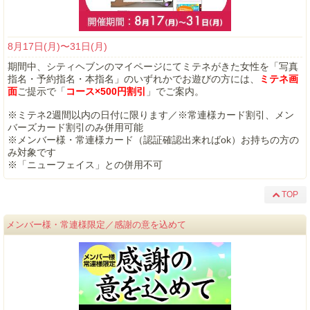
8月17日(月)〜31日(月)
期間中、シティヘブンのマイページにてミテネがきた女性を「写真
指名・予約指名・本指名」のいずれかでお遊びの方には、
ミテネ画
面
ご提示で「
コース×500円割引
」でご案内。
※ミテネ2週間以内の日付に限ります／※常連様カード割引、メン
バーズカード割引のみ併用可能
※メンバー様・常連様カード（認証確認出来ればok）お持ちの方の
み対象です
※「ニューフェイス」との併用不可
TOP
メンバー様・常連様限定／感謝の意を込めて