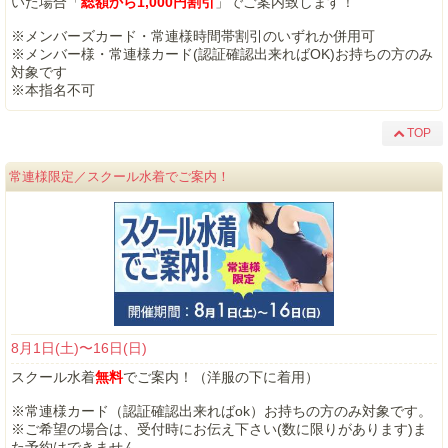
いた場合「
総額から1,000円割引
」でご案内致します！
※メンバーズカード・常連様時間帯割引のいずれか併用可
※メンバー様・常連様カード(認証確認出来ればOK)お持ちの方のみ
対象です
※本指名不可
TOP
常連様限定／スクール水着でご案内！
8月1日(土)〜16日(日)
スクール水着
無料
でご案内！（洋服の下に着用）
※常連様カード（認証確認出来ればok）お持ちの方のみ対象です。
※ご希望の場合は、受付時にお伝え下さい(数に限りがあります)ま
た予約はできません。