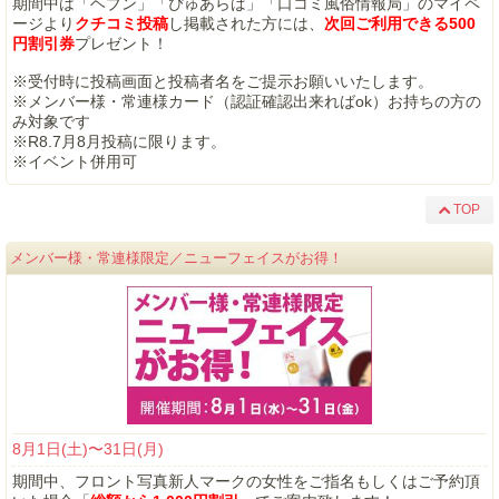
期間中は「ヘブン」「ぴゅあらば」「口コミ風俗情報局」のマイペ
ージより
クチコミ投稿
し掲載された方には、
次回ご利用できる500
円割引券
プレゼント！
※受付時に投稿画面と投稿者名をご提示お願いいたします。
※メンバー様・常連様カード（認証確認出来ればok）お持ちの方の
み対象です
※R8.7月8月投稿に限ります。
※イベント併用可
TOP
メンバー様・常連様限定／ニューフェイスがお得！
8月1日(土)〜31日(月)
期間中、フロント写真新人マークの女性をご指名もしくはご予約頂