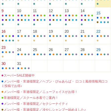
●
●
●
●
●
●
●
9
10
11
12
13
14
15
●
●
●
●
●
●
●
●
●
●
●
●
●
●
●
●
●
●
●
●
●
●
●
●
●
●
●
●
●
●
●
●
●
●
●
●
●
●
●
●
●
●
●
●
●
●
●
●
●
●
●
●
●
●
●
●
●
●
●
●
●
●
16
17
18
19
20
21
22
●
●
●
●
●
●
●
●
●
●
●
●
●
●
●
●
●
●
●
●
●
●
●
●
●
●
●
●
●
●
●
●
●
●
●
●
●
●
23
24
25
26
27
28
29
●
●
●
●
●
●
●
●
●
●
●
●
●
●
●
●
●
●
●
●
●
●
●
●
●
●
●
●
●
30
31
●
●
●
●
●
●
●
●
●
スーパーSALE開催中
●
メンバー様・常連様限定／ヘブン・ぴゅあらば・ 口コミ風俗情報局口コ
ミ投稿でお得♪
●
メンバー様・常連様限定／ニューフェイスがお得！
●
常連様限定／スクール水着でご案内！
●
メンバー様・常連様限定／セクシーナイティ
●
メンバー様・常連様限定／冷やしシャンプー始めました♪